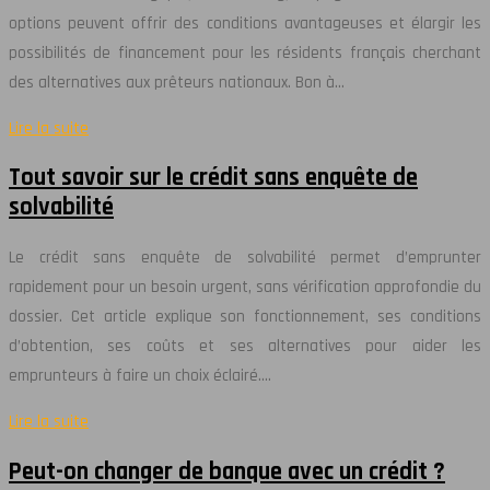
options peuvent offrir des conditions avantageuses et élargir les
possibilités de financement pour les résidents français cherchant
des alternatives aux prêteurs nationaux. Bon à…
Lire la suite
Tout savoir sur le crédit sans enquête de
solvabilité
Le crédit sans enquête de solvabilité permet d’emprunter
rapidement pour un besoin urgent, sans vérification approfondie du
dossier. Cet article explique son fonctionnement, ses conditions
d’obtention, ses coûts et ses alternatives pour aider les
emprunteurs à faire un choix éclairé….
Lire la suite
Peut-on changer de banque avec un crédit ?