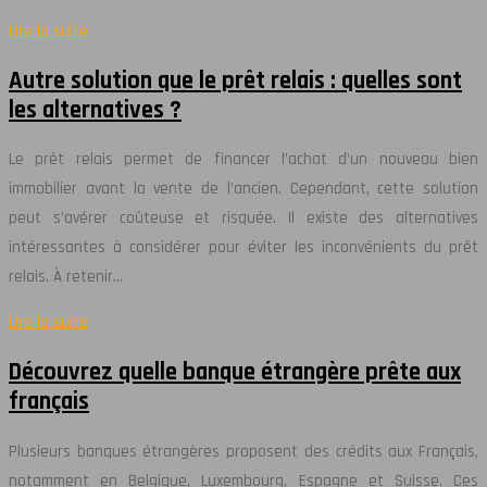
Lire la suite
Autre solution que le prêt relais : quelles sont
les alternatives ?
Le prêt relais permet de financer l’achat d’un nouveau bien
immobilier avant la vente de l’ancien. Cependant, cette solution
peut s’avérer coûteuse et risquée. Il existe des alternatives
intéressantes à considérer pour éviter les inconvénients du prêt
relais. À retenir…
Lire la suite
Découvrez quelle banque étrangère prête aux
français
Plusieurs banques étrangères proposent des crédits aux Français,
notamment en Belgique, Luxembourg, Espagne et Suisse. Ces