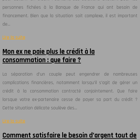
personnes fichées à la Banque de France qui ont besoin de
financement. Bien que la situation soit complexe, il est important
de…
Lire la suite
Mon ex ne paie plus le crédit à la
consommation : que faire ?
La séparation d’un couple peut engendrer de nombreuses
complications financières, notamment lorsqu’il s’agit de gérer un
crédit à la consommation contracté conjointement. Que faire
lorsque votre ex-partenaire cesse de payer sa part du crédit ?
Cette situation délicate soulève des…
Lire la suite
Comment satisfaire le besoin d’argent tout de