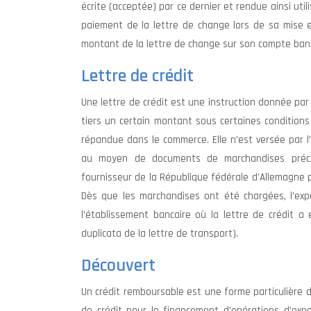
écrite (acceptée) par ce dernier et rendue ainsi ut
paiement de la lettre de change lors de sa mise en
montant de la lettre de change sur son compte banc
Lettre de crédit
Une lettre de crédit est une instruction donnée pa
tiers un certain montant sous certaines conditions
répandue dans le commerce. Elle n’est versée par l’
au moyen de documents de marchandises précis
fournisseur de la République fédérale d’Allemagne p
Dès que les marchandises ont été chargées, l’expo
l’établissement bancaire où la lettre de crédit 
duplicata de la lettre de transport).
Découvert
Un crédit remboursable est une forme particulière d
de crédit pour le financement d’opérations d’expo