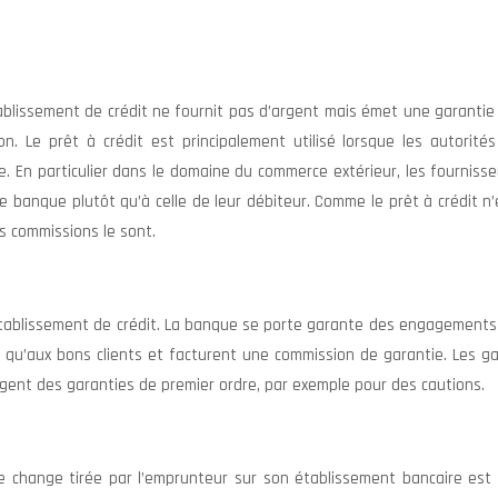
’établissement de crédit ne fournit pas d’argent mais émet une garanti
n. Le prêt à crédit est principalement utilisé lorsque les autorités
e. En particulier dans le domaine du commerce extérieur, les fourniss
 banque plutôt qu’à celle de leur débiteur. Comme le prêt à crédit n
es commissions le sont.
établissement de crédit. La banque se porte garante des engagements
es qu’aux bons clients et facturent une commission de garantie. Les g
igent des garanties de premier ordre, par exemple pour des cautions.
de change tirée par l’emprunteur sur son établissement bancaire est 