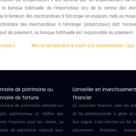
 de la banque habituelle de l’importateur lors de la remise des do
 de la livraison des marchandises à l’étranger en espèces, mais au moy
stinataire des marchandises à l’étranger (importateur) doit honore
éfaut de paiement, sa banque habituelle est responsable du paiement.
ncaire ?
Mon ex ne paie plus le crédit à la consommation : que 
nnaire de patrimoine ou
Conseiller en investissemen
nnaire de fortune
financier
ionnaire de patrimoine conseille sur
Le conseiller financier aide les par
jets patrimoniaux et réalise des
et les professionnels à gérer et 
nts financiers pour les clients. Le
leur argent. Il les informe sur les d
naire de patrimoine négocie avec
placements financiers, prop