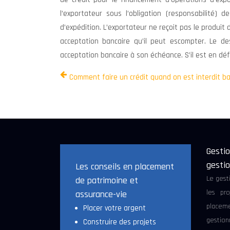
l’exportateur sous l’obligation (responsabilité)
d’expédition. L’exportateur ne reçoit pas le produit
acceptation bancaire qu’il peut escompter. Le de
acceptation bancaire à son échéance. S’il est en d
Comment faire un crédit quand on est interdit ba
Gestio
gestio
Les conseils en placement
Le gest
de patrimoine et
les pro
assurance-vie
placeme
Placer votre argent
gestion
Construire des projets