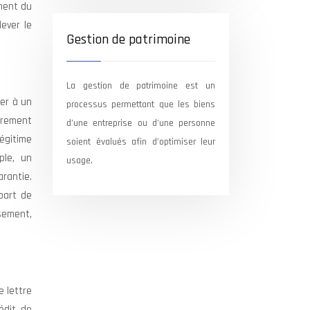
ement du
lever le
Gestion de patrimoine
La gestion de patrimoine est un
yer à un
processus permettant que les biens
ièrement
d’une entreprise ou d’une personne
légitime
soient évalués afin d’optimiser leur
ple, un
usage.
arantie.
part de
sement,
e lettre
édit de