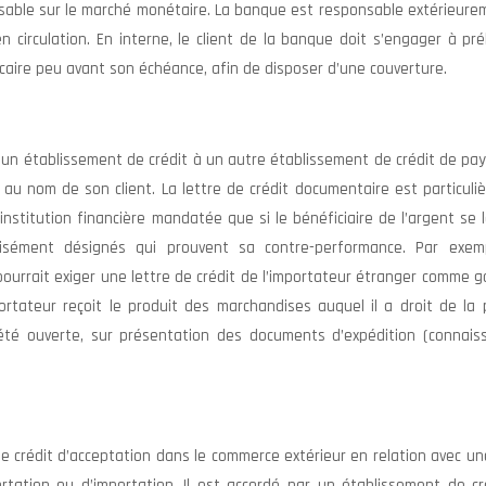
ilisable sur le marché monétaire. La banque est responsable extérieur
 circulation. En interne, le client de la banque doit s’engager à pré
aire peu avant son échéance, afin de disposer d’une couverture.
r un établissement de crédit à un autre établissement de crédit de pa
 au nom de son client. La lettre de crédit documentaire est particul
institution financière mandatée que si le bénéficiaire de l’argent se 
ément désignés qui prouvent sa contre-performance. Par exem
ourrait exiger une lettre de crédit de l’importateur étranger comme g
rtateur reçoit le produit des marchandises auquel il a droit de la 
a été ouverte, sur présentation des documents d’expédition (connais
e crédit d’acceptation dans le commerce extérieur en relation avec un
rtation ou d’importation. Il est accordé par un établissement de cr