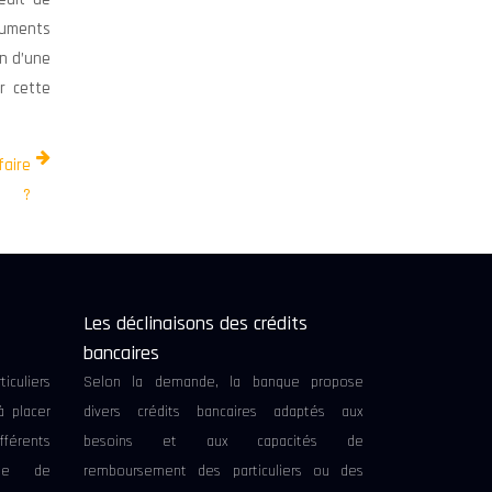
cuments
en d’une
r cette
faire
?
t
Les déclinaisons des crédits
bancaires
ticuliers
Selon la demande, la banque propose
à placer
divers crédits bancaires adaptés aux
ifférents
besoins et aux capacités de
ose de
remboursement des particuliers ou des