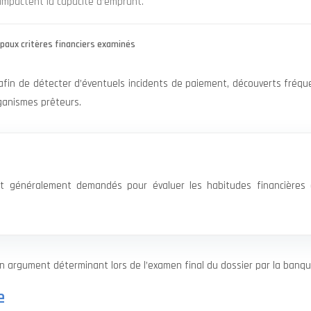
Impactent la capacité d’emprunt.
ipaux critères financiers examinés
 afin de détecter d’éventuels incidents de paiement, découverts fréq
rganismes prêteurs.
ont généralement demandés pour évaluer les habitudes financières
 argument déterminant lors de l’examen final du dossier par la banqu
e