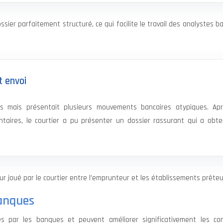
ier parfaitement structuré, ce qui facilite le travail des analystes b
t envoi
us mais présentait plusieurs mouvements bancaires atypiques. Ap
entaires, le courtier a pu présenter un dossier rassurant qui a obt
ur joué par le courtier entre l’emprunteur et les établissements prêteu
banques
és par les banques et peuvent améliorer significativement les con