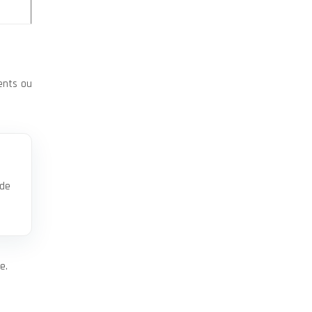
uents ou
 de
e.