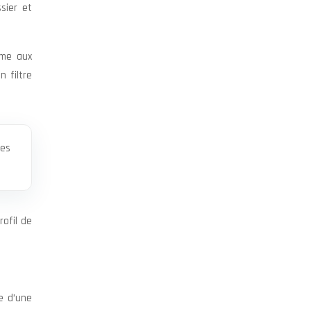
sier et
rme aux
 filtre
les
rofil de
se d’une