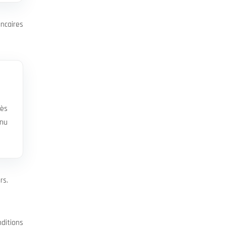
ancaires
rès
enu
rs.
ditions