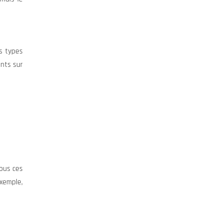
ts types
ents sur
ous ces
exemple,