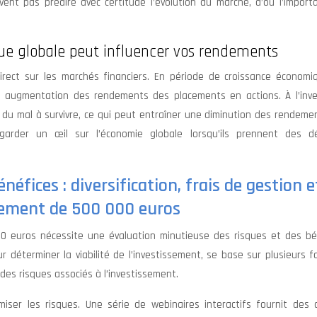
ent pas prédire avec certitude l’évolution du marché, d’où l’import
e globale peut influencer vos rendements
rect sur les marchés financiers. En période de croissance économiq
e augmentation des rendements des placements en actions. À l’inve
r du mal à survivre, ce qui peut entraîner une diminution des rendeme
 garder un œil sur l’économie globale lorsqu’ils prennent des dé
néfices : diversification, frais de gestion e
acement de 500 000 euros
0 euros nécessite une évaluation minutieuse des risques et des bé
ur déterminer la viabilité de l’investissement, se base sur plusieurs f
des risques associés à l’investissement.
miser les risques. Une série de webinaires interactifs fournit des c