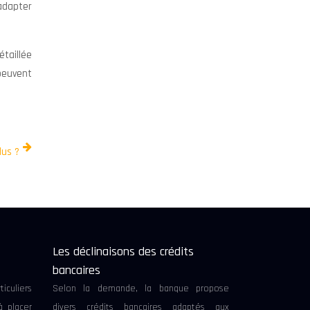
’adapter
étaillée
peuvent
lus ?
t
Les déclinaisons des crédits
bancaires
ticuliers
Selon la demande, la banque propose
à placer
divers crédits bancaires adaptés aux