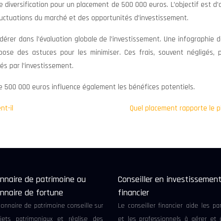
 diversification pour un placement de 500 000 euros. L’objectif est d
luctuations du marché et des opportunités d’investissement.
érer dans l’évaluation globale de l’investissement. Une infographie d
ose des astuces pour les minimiser. Ces frais, souvent négligés, 
és par l’investissement.
 de 500 000 euros influence également les bénéfices potentiels.
nt-il
Quel placement rapporte le p
nnaire de patrimoine ou
Conseiller en investissemen
nnaire de fortune
financier
ionnaire de patrimoine conseille sur
Le conseiller financier aide les par
jets patrimoniaux et réalise des
et les professionnels à gérer et 