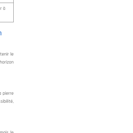
r à
n
enir le
’horizon
a pierre
ibilité,
mais le