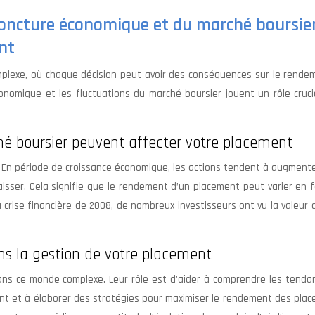
joncture économique et du marché boursier
nt
mplexe, où chaque décision peut avoir des conséquences sur le rende
conomique et les fluctuations du marché boursier jouent un rôle cruc
é boursier peuvent affecter votre placement
 En période de croissance économique, les actions tendent à augmente
aisser. Cela signifie que le rendement d’un placement peut varier en 
a crise financière de 2008, de nombreux investisseurs ont vu la valeur 
ans la gestion de votre placement
dans ce monde complexe. Leur rôle est d’aider à comprendre les tenda
ment et à élaborer des stratégies pour maximiser le rendement des pla