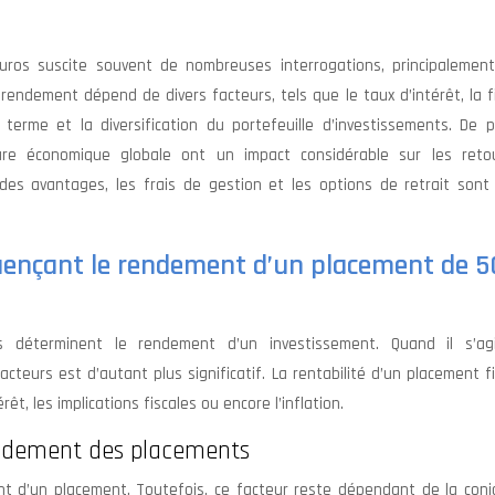
s suscite souvent de nombreuses interrogations, principalement
ndement dépend de divers facteurs, tels que le taux d’intérêt, la fi
 terme et la diversification du portefeuille d’investissements. De p
ure économique globale ont un impact considérable sur les reto
t des avantages, les frais de gestion et les options de retrait sont
fluençant le rendement d’un placement de 
s déterminent le rendement d’un investissement. Quand il s’ag
cteurs est d’autant plus significatif. La rentabilité d’un placement f
t, les implications fiscales ou encore l’inflation.
rendement des placements
nt d’un placement. Toutefois, ce facteur reste dépendant de la conj