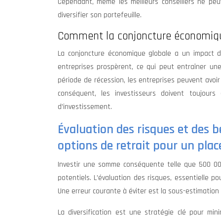
Cependant, même les meilleurs conseillers ne peuv
diversifier son portefeuille.
Comment la conjoncture économiqu
La conjoncture économique globale a un impact di
entreprises prospèrent, ce qui peut entraîner un
période de récession, les entreprises peuvent avoi
conséquent, les investisseurs doivent toujours
d’investissement.
Évaluation des risques et des bé
options de retrait pour un pl
Investir une somme conséquente telle que 500 00
potentiels. L’évaluation des risques, essentielle po
Une erreur courante à éviter est la sous-estimation 
La diversification est une stratégie clé pour mini