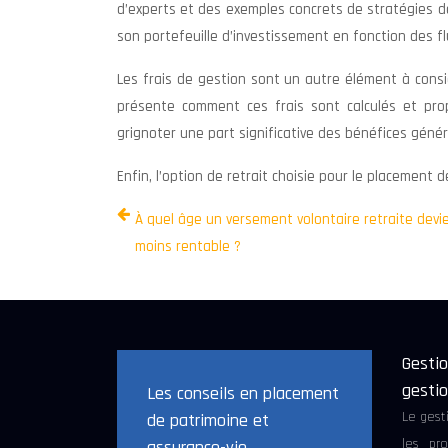
d’experts et des exemples concrets de stratégies de
son portefeuille d’investissement en fonction des f
Les frais de gestion sont un autre élément à consid
présente comment ces frais sont calculés et prop
grignoter une part significative des bénéfices génér
Enfin, l’option de retrait choisie pour le placement
À quel âge un versement volontaire retraite devie
moins rentable ?
Gestio
gestio
Les conseils en placement
Le gest
de patrimoine et
les pro
assurance-vie