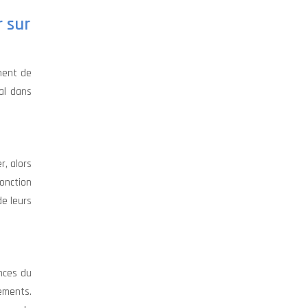
 sur
ment de
ial dans
r, alors
fonction
de leurs
nces du
cements.