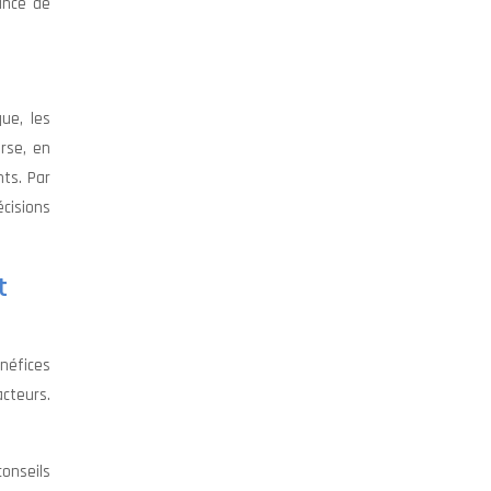
ance de
ue, les
rse, en
nts. Par
cisions
t
néfices
acteurs.
onseils