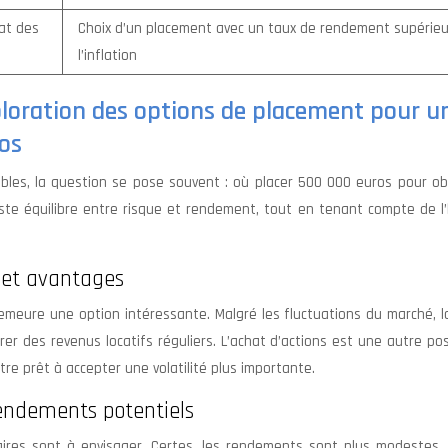
hat des
Choix d’un placement avec un taux de rendement supérieu
l’inflation
ploration des options de placement pour u
os
bles, la question se pose souvent : où placer 500 000 euros pour obt
juste équilibre entre risque et rendement, tout en tenant compte de l
s et avantages
demeure une option intéressante. Malgré les fluctuations du marché, l
rer des revenus locatifs réguliers. L’achat d’actions est une autre poss
tre prêt à accepter une volatilité plus importante.
 rendements potentiels
ires sont à envisager. Certes, les rendements sont plus modestes, 