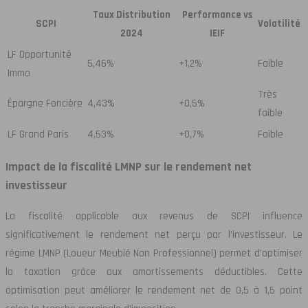
Taux Distribution
Performance vs
SCPI
Volatilité
2024
IEIF
LF Opportunité
5,46%
+1,2%
Faible
Immo
Très
Épargne Foncière
4,43%
+0,5%
faible
LF Grand Paris
4,53%
+0,7%
Faible
Impact de la fiscalité LMNP sur le rendement net
investisseur
La fiscalité applicable aux revenus de SCPI influence
significativement le rendement net perçu par l’investisseur. Le
régime LMNP (Loueur Meublé Non Professionnel) permet d’optimiser
la taxation grâce aux amortissements déductibles. Cette
optimisation peut améliorer le rendement net de 0,5 à 1,5 point