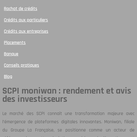
Rachat de crédits
Crédits aux particuliers
Crédits aux entreprises
Placements
Banque
Conseils pratiques
Blog
SCPI moniwan : rendement et avis
des investisseurs
Le marché des SCPI connaît une transformation majeure avec
l’émergence de plateformes digitales innovantes. Moniwan, filiale
du Groupe La Française, se positionne comme un acteur de