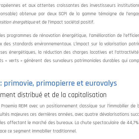
opéennes et aux attentes croissantes des investisseurs institutionn
Responsable) obtenue par deux SCPI de la gamme témoigne de l’eng
nsition énergétique
et de l’impact sociétal positif.
s programmes de rénovation énergétique, l’amélioration de l’efficie
x des standards environnementaux. L’impact sur la valorisation patri
ses énergétiques, la réduction des charges locatives et l’attractivit
nts « verts » génèrent des survaleurs patrimoniales durables qui com
: primovie, primopierre et eurovalys
ment distribué et de la capitalisation
e Praemia REIM avec un positionnement classique sur l’immobilier de 
cultés majeures ces dernières années, avec quatre dévalorisations suc
les affectant le marché des bureaux. La chute spectaculaire de 44,7%
 face ce segment immobilier traditionnel.