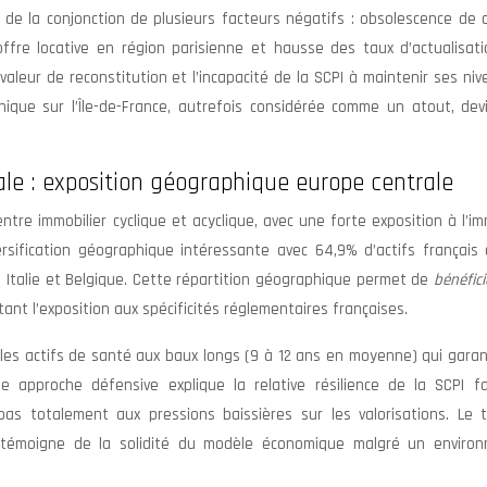
 de la conjonction de plusieurs facteurs négatifs : obsolescence de 
uroffre locative en région parisienne et hausse des taux d’actualisat
 valeur de reconstitution et l’incapacité de la SCPI à maintenir ses ni
phique sur l’Île-de-France, autrefois considérée comme un atout, dev
nale : exposition géographique europe centrale
tre immobilier cyclique et acyclique, avec une forte exposition à l’im
sification géographique intéressante avec 64,9% d’actifs français
Italie et Belgique. Cette répartition géographique permet de
bénéfic
t l’exposition aux spécificités réglementaires françaises.
e les actifs de santé aux baux longs (9 à 12 ans en moyenne) qui gara
tte approche défensive explique la relative résilience de la SCPI f
as totalement aux pressions baissières sur les valorisations. Le 
 témoigne de la solidité du modèle économique malgré un enviro