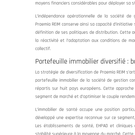
moyens financiers considérables pour déployer sa str
L’indépendance opérationnelle de la société de g
Praemia REIM conserve ainsi sa capacité d’initiativ
définition de ses politiques de distribution. Cett
la réactivité et l’adaptation aux conditions de 
collectif.
Portefeuille immobilier diversifié 
La stratégie de diversification de Praemia REIM s’art
portefeuille immobilier de la société de gestion c
répartis sur huit pays européens. Cette approch
segment de marché et d’optimiser le couple rendeme
L’immobilier de santé occupe une position particu
développé une expertise reconnue sur ce segment,
Les établissements de santé, EHPAD et cliniques 
stabilité supérieure à la moyenne du marché. Cette 