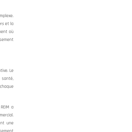
mplexe.
ers
et la
ement où
ssement
tive. Le
e santé,
 chaque
 REIM a
ercial.
ent une
issement