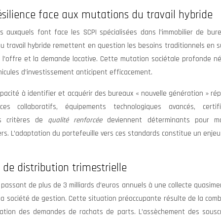
ésilience face aux mutations du travail hybride
els auxquels font face les SCPI spécialisées dans l’immobilier de bur
du travail hybride remettent en question les besoins traditionnels en 
e l’offre et la demande locative. Cette mutation sociétale profonde n
cules d’investissement anticipent efficacement.
pacité à identifier et acquérir des bureaux « nouvelle génération » r
 collaboratifs, équipements technologiques avancés, certifi
es critères de
qualité renforcée
deviennent déterminants pour ma
oyers. L’adaptation du portefeuille vers ces standards constitue un enje
de distribution trimestrielle
 passant de plus de 3 milliards d’euros annuels à une collecte quasime
r la société de gestion. Cette situation préoccupante résulte de la com
ntation des demandes de rachats de parts. L’assèchement des souscr