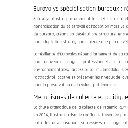
Eurovalys spécialisation bureaux : r
Eurovalys illustre parfaitement les défis structur
généralisation du télétravail et l’adoption massive 
de bureaux, créant un déséquilibre structurel entr
une adaptation stratégique majeure que peu de véhi
La résilience d’Eurovalys dépend largement de sa ca
aux nouveaux usages professionnels : espaces
environnementales, accessibilité multimodale. C
l’attractivité locative et préserver les niveaux de l
pour la préservation de la valeur patrimoniale.
Mécanismes de collecte et politique 
La chute dramatique de la collecte de Praemia REIM,
en 2024, illustre la crise de confiance traversée pa
entre les dévalorisations successives et l’augme