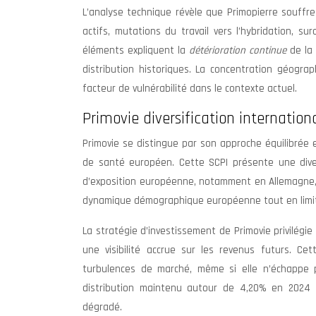
L’analyse technique révèle que Primopierre souffre
actifs, mutations du travail vers l’hybridation, s
éléments expliquent la
détérioration continue
de la
distribution historiques. La concentration géogra
facteur de vulnérabilité dans le contexte actuel.
Primovie diversification internatio
Primovie se distingue par son approche équilibrée en
de santé européen. Cette SCPI présente une diver
d’exposition européenne, notamment en Allemagne, 
dynamique démographique européenne tout en limitan
La stratégie d’investissement de Primovie privilégi
une visibilité accrue sur les revenus futurs. Ce
turbulences de marché, même si elle n’échappe p
distribution maintenu autour de 4,20% en 2024
dégradé.