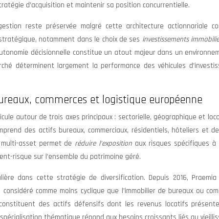
atégie d’acquisition et maintenir sa position concurrentielle.
estion reste préservée malgré cette architecture actionnariale co
e stratégique, notamment dans le choix de ses
investissements immobili
e autonomie décisionnelle constitue un atout majeur dans un environn
marché déterminent largement la performance des véhicules d’investi
: bureaux, commerces et logistique européenne
icule autour de trois axes principaux : sectorielle, géographique et loca
omprend des actifs bureaux, commerciaux, résidentiels, hôteliers et d
e multi-asset permet de
réduire l’exposition
aux risques spécifiques à
nt-risque sur l’ensemble du patrimoine géré.
lière dans cette stratégie de diversification. Depuis 2016, Praemia
 considéré comme moins cyclique que l’immobilier de bureaux ou comm
constituent des actifs défensifs dont les revenus locatifs présent
spécialisation thématique répond aux besoins croissants liés au vieill