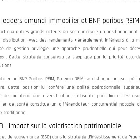
leaders amundi immobilier et BNP paribas REIM
port aux autres grands acteurs du secteur révèle un positionnement 
istribution. Avec des rendements généralement inférieurs à la 
té de gestion privilégie une approche prudentielle qui peut décev
ées
. Cette stratégie conservatrice s’explique par la priorité accord
utions.
ier ou BNP Paribas REIM, Praemia REIM se distingue par sa spécial
ire. Cette position lui confère une agilité opérationnelle supérie
de maintenir une diversification suffisante pour limiter les ris
bilier de santé constitue un différenciateur concurrentiel notable 
 traditionnel.
B : impact sur la valorisation patrimoniale
ux et de gouvernance (ESG) dans la stratégie d’investissement de Prae