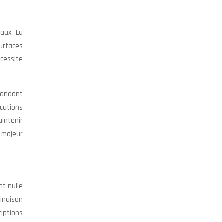
eaux. La
surfaces
écessite
épondant
cations
intenir
u majeur
nt nulle
binaison
iptions