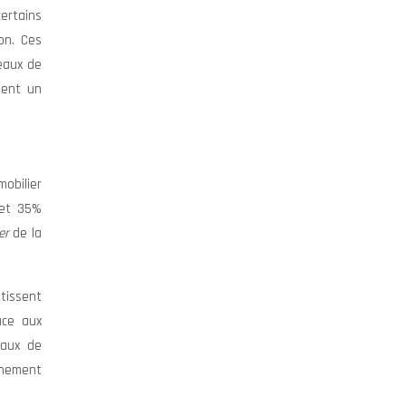
certains
ion. Ces
veaux de
ient un
mobilier
 et 35%
ier
de la
ntissent
ace aux
taux de
nnement