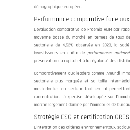
démographique européen.
Performance comparative face aux 
L’évaluation comparative de Praemia REIM par rap
moyenne basse du marché en termes de taux de d
sectorielle de 4,52% observée en 2023, la socié
investisseurs en quête de
performances optimis
préservation du capital et à la régularité des distrib
Comparativement aux leaders comme Amundi Immobil
sectorielle plus marquée et sa taille intermédia
mastodontes du secteur tout en lui permettant 
concentration. L’expertise développée sur l’immo
marché largement dominé par l’immobilier de bureaux
Stratégie ESG et certification GRES
L’intégration des critères environnementaux, socia