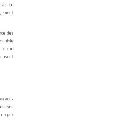
els. La
agement
nce des
moniale
é accrue
pensent
bureaux
cessives
 du prix