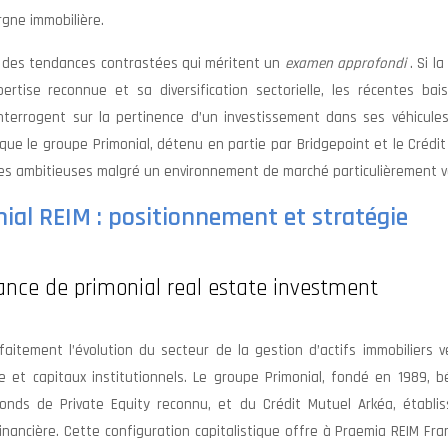
rgne immobilière.
e des tendances contrastées qui méritent un
examen approfondi
. Si l
rtise reconnue et sa diversification sectorielle, les récentes bai
interrogent sur la pertinence d’un investissement dans ses véhicules
 que le groupe Primonial, détenu en partie par Bridgepoint et le Crédi
es ambitieuses malgré un environnement de marché particulièrement vo
ial REIM : positionnement et stratégie
ance de primonial real estate investment
rfaitement l’évolution du secteur de la gestion d’actifs immobiliers 
e et capitaux institutionnels. Le groupe Primonial, fondé en 1989, b
 fonds de Private Equity reconnu, et du Crédit Mutuel Arkéa, établi
inancière. Cette configuration capitalistique offre à Praemia REIM Fr