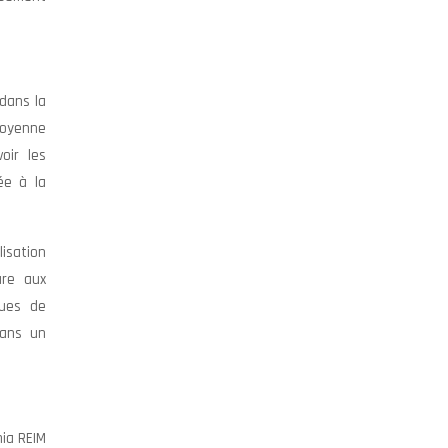
dans la
moyenne
oir les
ée à la
isation
ure aux
ques de
dans un
mia REIM