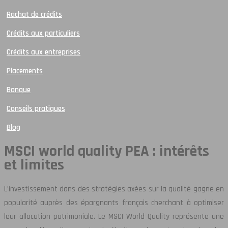
Rachat de crédits
Crédits aux particuliers
Crédits aux entreprises
Placements
Banque
Conseils pratiques
Blog
MSCI world quality PEA : intérêts
et limites
L’investissement dans des stratégies axées sur la qualité gagne en
popularité auprès des épargnants français cherchant à optimiser
leur allocation patrimoniale. Le MSCI World Quality représente une