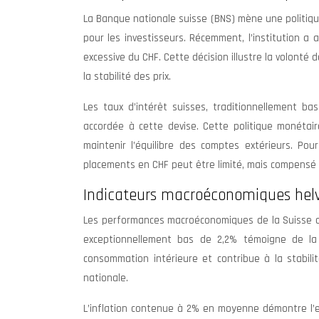
La Banque nationale suisse (BNS) mène une politique 
pour les investisseurs. Récemment, l’institution a
excessive du CHF. Cette décision illustre la volonté
la stabilité des prix.
Les taux d’intérêt suisses, traditionnellement ba
accordée à cette devise. Cette politique monétai
maintenir l’équilibre des comptes extérieurs. Po
placements en CHF peut être limité, mais compensé par
Indicateurs macroéconomiques helvé
Les performances macroéconomiques de la Suisse co
exceptionnellement bas de 2,2% témoigne de la 
consommation intérieure et contribue à la stabili
nationale.
L’inflation contenue à 2% en moyenne démontre l’ef