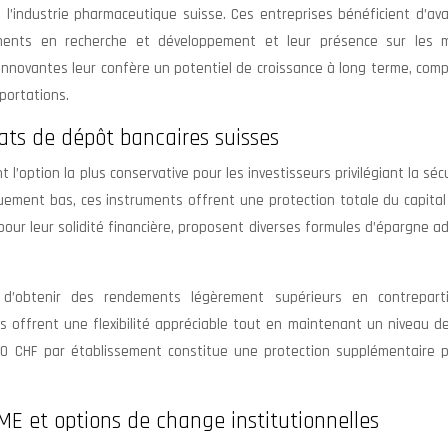
de l’industrie pharmaceutique suisse. Ces entreprises bénéficient d’a
sements en recherche et développement et leur présence sur les 
innovantes leur confère un potentiel de croissance à long terme, com
xportations.
ats de dépôt bancaires suisses
’option la plus conservative pour les investisseurs privilégiant la séc
iquement bas, ces instruments offrent une protection totale du capita
pour leur solidité financière, proposent diverses formules d’épargne 
 d’obtenir des rendements légèrement supérieurs en contrepart
offrent une flexibilité appréciable tout en maintenant un niveau de
000 CHF par établissement constitue une protection supplémentaire p
ME et options de change institutionnelles