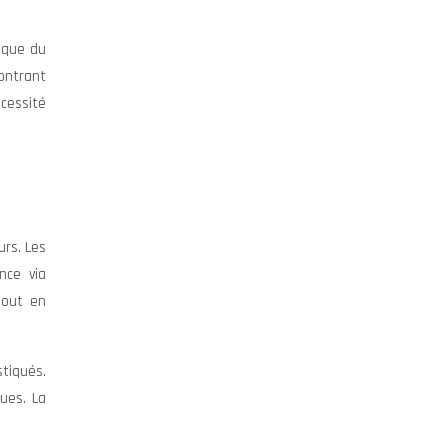
èque du
ontrant
écessité
urs. Les
nce via
tout en
stiqués.
ues. La