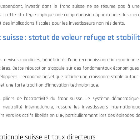
al. Cependant, investir dans le franc suisse ne se résume pas à une
ières : cette stratégie implique une compréhension approfondie des mé
 des implications fiscales pour les investisseurs non-résidents.
uisse : statut de valeur refuge et stabili
es devises mondiales, bénéficiant d’une reconnaissance international
cières. Cette réputation s’appuie sur des fondamentaux économiques 
eloppées. L’économie helvétique affiche une croissance stable autour
 et une forte tradition d’innovation technologique.
es piliers de l’attractivité du franc suisse. Le système démocratique
a neutralité internationale, rassure les investisseurs internationau
rs vers les actifs libellés en CHF, particulièrement lors des épisodes d
tionale suisse et taux directeurs