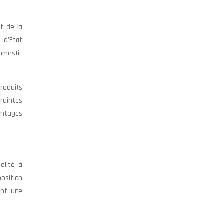
t de la
 d’État
omestic
produits
raintes
antages
alité à
osition
ant une