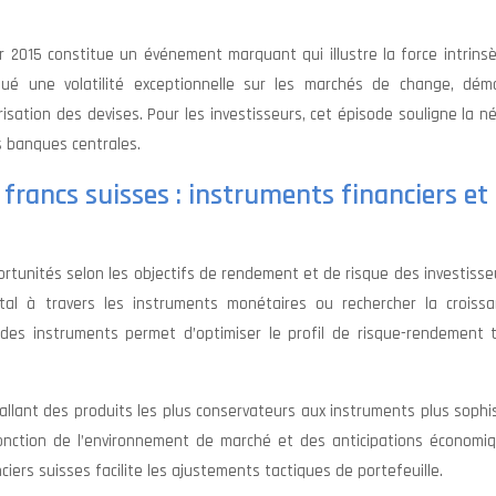
r 2015 constitue un événement marquant qui illustre la force intrins
qué une volatilité exceptionnelle sur les marchés de change, dém
isation des devises. Pour les investisseurs, cet épisode souligne la n
s banques centrales.
francs suisses : instruments financiers et
ortunités selon les objectifs de rendement et de risque des investisse
pital à travers les instruments monétaires ou rechercher la croissa
on des instruments permet d’optimiser le profil de risque-rendement 
 allant des produits les plus conservateurs aux instruments plus sophi
 fonction de l’environnement de marché et des anticipations économiq
iers suisses facilite les ajustements tactiques de portefeuille.