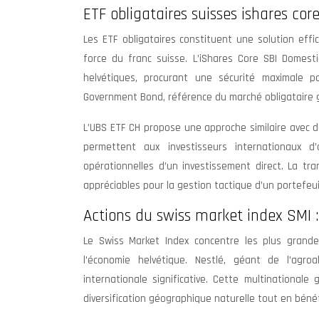
ETF obligataires suisses ishares c
Les ETF obligataires constituent une solution eff
force du franc suisse. L’iShares Core SBI Domest
helvétiques, procurant une sécurité maximale po
Government Bond, référence du marché obligataire 
L’UBS ETF CH propose une approche similaire avec d
permettent aux investisseurs internationaux d
opérationnelles d’un investissement direct. La tr
appréciables pour la gestion tactique d’un portefeuil
Actions du swiss market index SMI :
Le Swiss Market Index concentre les plus grandes
l’économie helvétique. Nestlé, géant de l’agro
internationale significative. Cette multinational
diversification géographique naturelle tout en béné