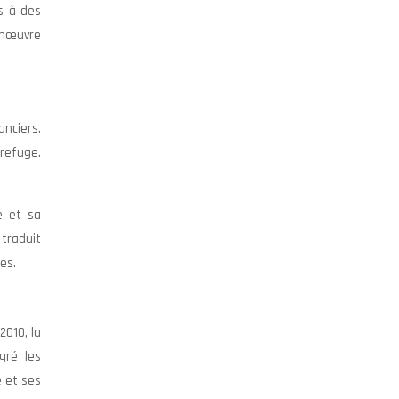
s à des
anœuvre
anciers.
 refuge.
e et sa
traduit
es.
2010, la
gré les
e et ses