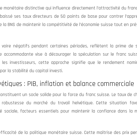
monétaire distinctive qui influence directement l’attractivité du fran
 abaissé ses taux directeurs de 50 points de base pour contrer l’appr
 de la BNS de maintenir la compétitivité de l’économie suisse tout en pr
s voire négatifs pendant certaines périodes, reflètent la prime de s
re accommodante vise à décourager la spéculation sur le franc suis
ur les investisseurs, cette approche signifie que le rendement nomi
 la stabilité du capital investi.
tiques : PIB, inflation et balance commerciale
nstituent un socle solide pour la force du franc suisse. Le taux de 
robustesse du marché du travail helvétique. Cette situation favo
té sociale, facteurs essentiels pour maintenir la confiance dans la 
ficacité de la politique monétaire suisse. Cette maîtrise des prix p