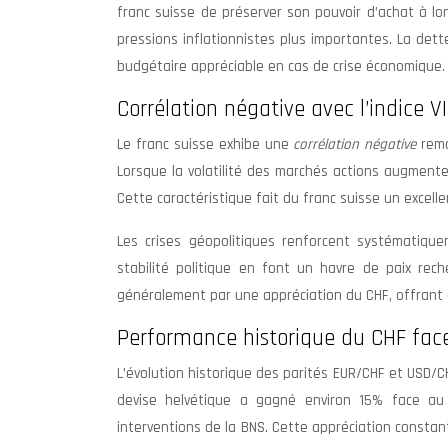
franc suisse de préserver son pouvoir d’achat à l
pressions inflationnistes plus importantes. La d
budgétaire appréciable en cas de crise économique.
Corrélation négative avec l’indice VI
Le franc suisse exhibe une
corrélation négative
rema
Lorsque la volatilité des marchés actions augmente
Cette caractéristique fait du franc suisse un excellen
Les crises géopolitiques renforcent systématiquem
stabilité politique en font un havre de paix rec
généralement par une appréciation du CHF, offrant a
Performance historique du CHF fac
L’évolution historique des parités EUR/CHF et USD/C
devise helvétique a gagné environ 15% face au 
interventions de la BNS. Cette appréciation consta