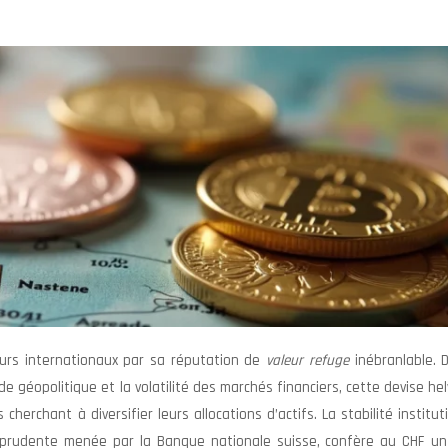
seurs internationaux par sa réputation de
valeur refuge
inébranlable. 
 géopolitique et la volatilité des marchés financiers, cette devise he
cherchant à diversifier leurs allocations d’actifs. La stabilité institut
 prudente menée par la Banque nationale suisse, confère au CHF un