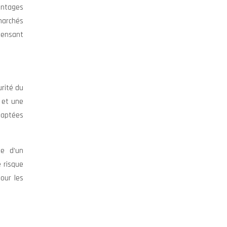
vantages
marchés
pensant
urité du
l et une
adaptées
ie d’un
 risque
our les