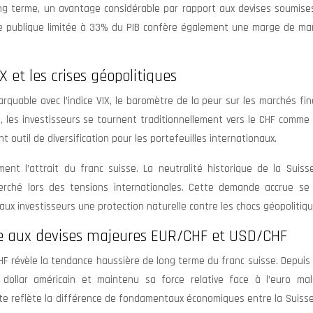
ong terme, un avantage considérable par rapport aux devises soumise
ette publique limitée à 33% du PIB confère également une marge de m
X et les crises géopolitiques
rquable avec l’indice VIX, le baromètre de la peur sur les marchés fin
, les investisseurs se tournent traditionnellement vers le CHF comme
t outil de diversification pour les portefeuilles internationaux.
ent l’attrait du franc suisse. La neutralité historique de la Suiss
herché lors des tensions internationales. Cette demande accrue se 
ux investisseurs une protection naturelle contre les chocs géopolitiqu
e aux devises majeures EUR/CHF et USD/CHF
HF révèle la tendance haussière de long terme du franc suisse. Depuis 
dollar américain et maintenu sa force relative face à l’euro mal
nte reflète la différence de fondamentaux économiques entre la Suiss