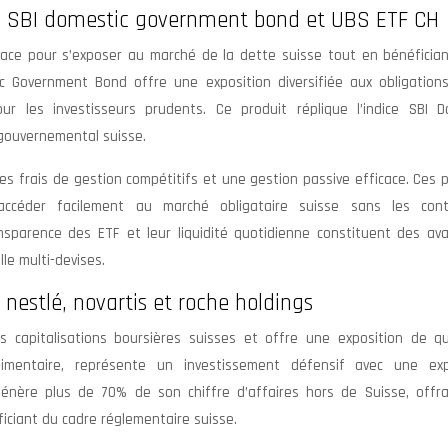
ore SBI domestic government bond et UBS ETF CH
icace pour s’exposer au marché de la dette suisse tout en bénéfician
ic Government Bond offre une exposition diversifiée aux obligations
ur les investisseurs prudents. Ce produit réplique l’indice SBI D
gouvernemental suisse.
es frais de gestion compétitifs et une gestion passive efficace. Ces 
’accéder facilement au marché obligataire suisse sans les cont
ansparence des ETF et leur liquidité quotidienne constituent des av
le multi-devises.
 nestlé, novartis et roche holdings
 capitalisations boursières suisses et offre une exposition de qu
alimentaire, représente un investissement défensif avec une exp
e génère plus de 70% de son chiffre d’affaires hors de Suisse, offr
ficiant du cadre réglementaire suisse.