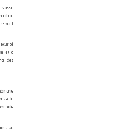
c suisse
éciation
éservant
écurité
se et à
nal des
chômage
rise la
monnaie
ermet au