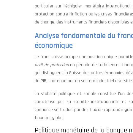
particulier sur l’échiquier monétaire internation
protection contre l’inflation ou les crises financ
de change, des instruments financiers disponibles et
Analyse fondamentale du franc s
économique
Le franc suisse occupe une position unique parmi l
actif de protection
en période de turbulences finan
qui distinguent la Suisse des autres économies dév
du PIB, soutenue par un secteur industriel diversifié
La stabilité politique et sociale constitue l’un d
caractérisé par sa stabilité institutionnelle et s
confiance se traduit par des flux de capitaux régulie
financier global.
Politique monétaire de la banque na